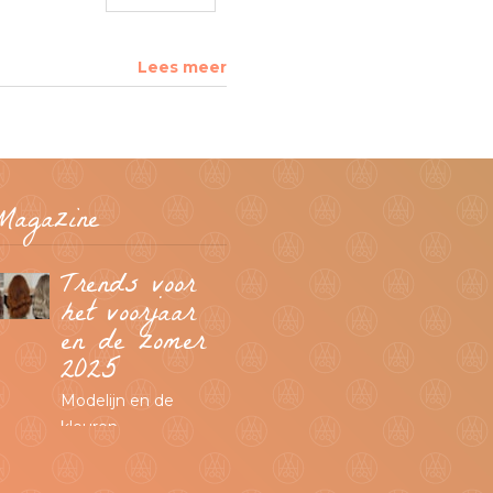
Lees meer
MARC
INBANE &
Zomervakantie
De zelfbruiner van dit
Magazine
moment!
Trends voor
het voorjaar
en de zomer
2025
Modelijn en de
kleuren
Prachtige
tinten mogen