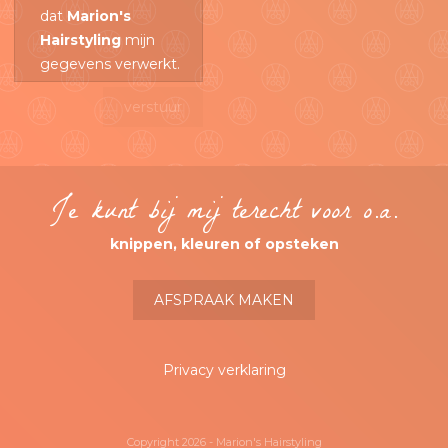
dat
Marion's
Hairstyling
mijn
gegevens verwerkt.
Je kunt bij mij terecht voor o.a.
knippen, kleuren of opsteken
AFSPRAAK MAKEN
Privacy verklaring
Copyright 2026 - Marion's Hairstyling