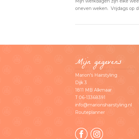
Mijn werkdagen zijn elke we
oneven weken. Vrijdags op d
Mijn gegevens
Marion's Hairstyling
Dijk 3
1811 MB Alkmaar
T 06-13368391
info@marionshairstyling.nl
Routeplanner