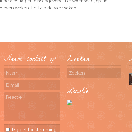
ek de dinsdag en dinsdagavond. De woensdag, op de
e even weken. En 1x in de vier weken…
Neem contact op
Zoeken
Locatie
Ik geef toestemming