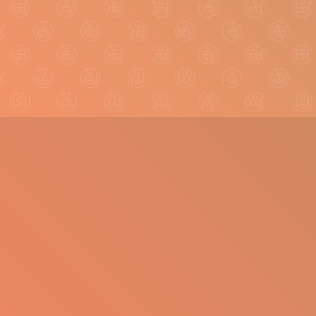
maken
van Bruin tot blond
met verschillende
nuances
De kleuren
van het
voorjaar 2024
De kleurtrend
voor het
najaar/winter
Wat gaan we
allemaal zien???