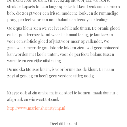
De trend voor de dames is veelzijdig dit voorjaar. Van korte
strakke kapsels tot aan lange speelse lokken. Denk aan de micro
bob, die zorgt voor een frisse, moderne look, en de rommelige
pony, perfect voor een nonchalante en trendy uitstraling.
Ook qua kleur zien we veel verschillende tinten. De oranje gloed
en het poederroze komt weer helemaal terug, je kan kiezen
voor een subtiele gloed of juist voor meer opvallender. We
gaan weer meer de goudblonde lokken zien, wat gecombineerd
kan worden met koele tinten, voor de perfecte balans tussen
warmte en een rijke uitstraling.
De mokka Mousse bruin, is voor brunettes de kleur. De naam
zegt al genoeg en heeft geen verdere uitleg nodig.
Krijg je ook al zin om bij mij in de stoel te komen, maak dan nu je
afspraak en wie weet tot snel.
http://www.marionshairstyling.nl
Deel dit bericht