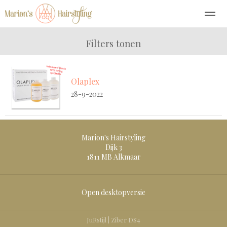
Filters tonen
Olaplex
Home
Bellen
Nieuws
Locatie
Zo
28-9-2022
Marion's Hairstyling
Dijk 3
1811 MB
Alkmaar
Open desktopversie
JuRstijl |
Ziber DS4